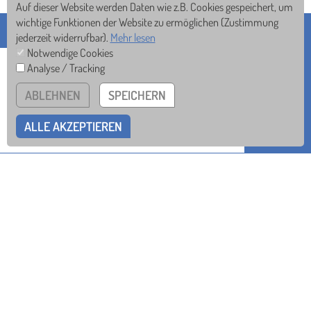
Auf dieser Website werden Daten wie z.B. Cookies gespeichert, um
wichtige Funktionen der Website zu ermöglichen
(Zustimmung
jederzeit widerrufbar).
Mehr lesen
Notwendige Cookies
Analyse / Tracking
ABLEHNEN
SPEICHERN
ALLE AKZEPTIEREN
ST. MEINRAD-GYMNASIUM
Seebronner Str. 40 • 72108 Rottenburg
Tel
07472/93-78-0
Mail
sekretariat@smg.de
nichts verpassen!