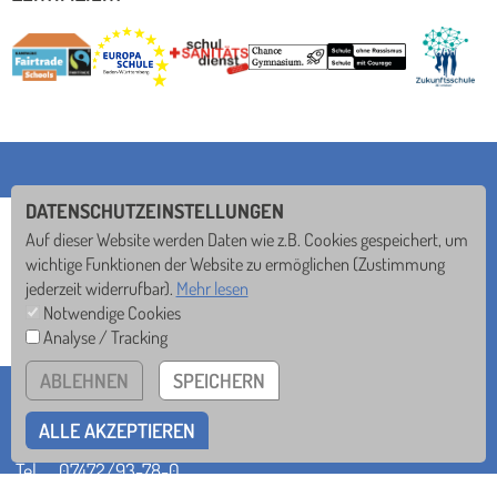
DATENSCHUTZEINSTELLUNGEN
Auf dieser Website werden Daten wie z.B. Cookies gespeichert, um
wichtige Funktionen der Website zu ermöglichen
(Zustimmung
jederzeit widerrufbar).
Mehr lesen
Notwendige Cookies
Analyse / Tracking
ABLEHNEN
SPEICHERN
ST. MEINRAD-GYMNASIUM
Seebronner Str. 40 • 72108 Rottenburg
ALLE AKZEPTIEREN
Tel
07472/93-78-0
Mail
sekretariat@smg.de